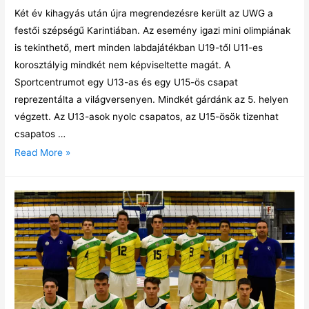
Két év kihagyás után újra megrendezésre került az UWG a
festői szépségű Karintiában. Az esemény igazi mini olimpiának
is tekinthető, mert minden labdajátékban U19-től U11-es
korosztályig mindkét nem képviseltette magát. A
Sportcentrumot egy U13-as és egy U15-ös csapat
reprezentálta a világversenyen. Mindkét gárdánk az 5. helyen
végzett. Az U13-asok nyolc csapatos, az U15-ösök tizenhat
csapatos …
Read More »