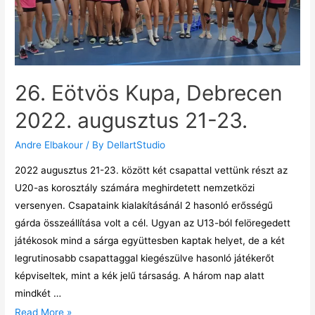
26. Eötvös Kupa, Debrecen
2022. augusztus 21-23.
Andre Elbakour
/ By
DellartStudio
2022 augusztus 21-23. között két csapattal vettünk részt az
U20-as korosztály számára meghirdetett nemzetközi
versenyen. Csapataink kialakításánál 2 hasonló erősségű
gárda összeállítása volt a cél. Ugyan az U13-ból felöregedett
játékosok mind a sárga együttesben kaptak helyet, de a két
legrutinosabb csapattaggal kiegészülve hasonló játékerőt
képviseltek, mint a kék jelű társaság. A három nap alatt
mindkét …
Read More »