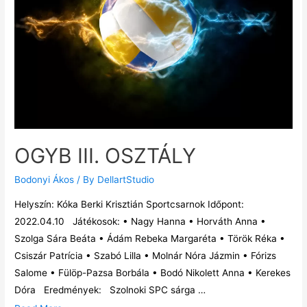
OGYB III. OSZTÁLY
Bodonyi Ákos
/ By
DellartStudio
Helyszín: Kóka Berki Krisztián Sportcsarnok Időpont:
2022.04.10 Játékosok: • Nagy Hanna • Horváth Anna •
Szolga Sára Beáta • Ádám Rebeka Margaréta • Török Réka •
Csiszár Patrícia • Szabó Lilla • Molnár Nóra Jázmin • Fórizs
Salome • Fülöp-Pazsa Borbála • Bodó Nikolett Anna • Kerekes
Dóra Eredmények: Szolnoki SPC sárga …