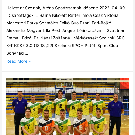
Helyszín: Szolnok, Aréna Sportcsarnok Időpont: 2022. 04. 09.
Csapattagok:  Barna Nikolett Retter Imola Csák Viktória
Monostori Borka Schmölcz Enikő Guo Fanni Egri-Bojkó
Alexandra Magyar Lilla Pesti Angéla Lőrincz Jázmin Szautner
Emma Edző: Dr. Nánai Zoltánné Mérkőzések: Szolnoki SPC –
K-T KKSE 3:0 (18,18 ,22) Szolnoki SPC – Petőfi Sport Club
Bonyhád …
Read More »