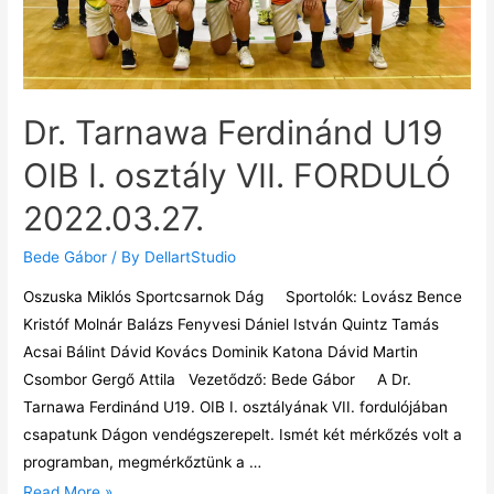
Dr. Tarnawa Ferdinánd U19
OIB I. osztály VII. FORDULÓ
2022.03.27.
Bede Gábor
/ By
DellartStudio
Oszuska Miklós Sportcsarnok Dág Sportolók: Lovász Bence
Kristóf Molnár Balázs Fenyvesi Dániel István Quintz Tamás
Acsai Bálint Dávid Kovács Dominik Katona Dávid Martin
Csombor Gergő Attila Vezetődző: Bede Gábor A Dr.
Tarnawa Ferdinánd U19. OIB I. osztályának VII. fordulójában
csapatunk Dágon vendégszerepelt. Ismét két mérkőzés volt a
programban, megmérkőztünk a …
Read More »