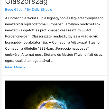
Olaszország
Bede Gábor
/ By
DellartStudio
A Cornacchia World Cup a legnagyobb és legversenyképesebb
nemzetközi röplabdatorna Európában, amelyen rendkívül sok
nemzeti válogatott és profi csapat vesz részt. 1983-tól
Pordenone-ban (Olaszország) rendezik, így ez a világ egyik
legrégebbi röplabdatornája. A Cornacchia Világkupát Tiziano
Cornacchia ötletelte 1983-ban, „Ferruccio nagypapa”
emlékére. A tornát most Stefano és Matteo (Tiziano fiai) és az
egész család támogatásával …
Read More »