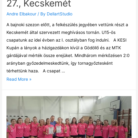
27., Kecskemét
Andre Elbakour
/ By
DellartStudio
A bajnoki szezon előtt, a felkészülés jegyében vettünk részt a
Kecskemét által szervezett meghívásos tornán. U15-ös
csapatunk az idei évben az I. osztályban fog indulni. A KESI
Kupán a lányok a házigazdákon kívül a Gödöllő és az MTK
gárdájával mérték össze erejüket. Mindhárom mérkőzésen 2:0
arányban győzedelmeskedtünk, így tornagyőztesként
térhettünk haza. A csapat …
Read More »