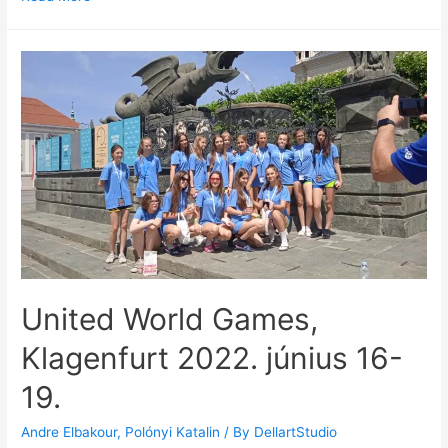
United World Games,
Klagenfurt 2022. június 16-
19.
Andre Elbakour
,
Polónyi Katalin
/ By
DellartStudio