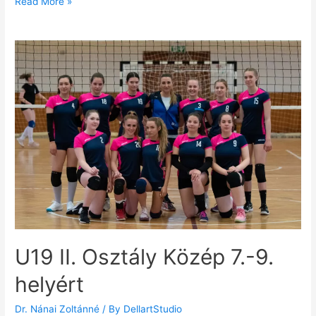
Read More »
U19 II. Osztály Közép 7.-9.
helyért
Dr. Nánai Zoltánné
/ By
DellartStudio