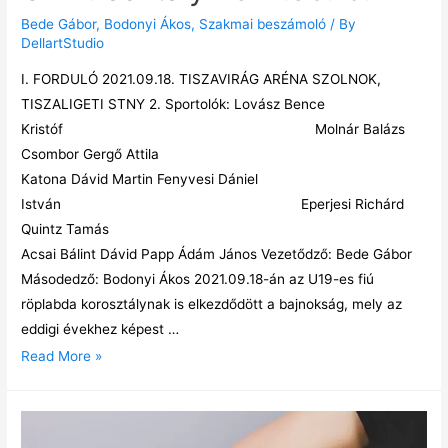
Bede Gábor
,
Bodonyi Ákos
,
Szakmai beszámoló
/ By
DellartStudio
I. FORDULÓ 2021.09.18. TISZAVIRÁG ARÉNA SZOLNOK,
TISZALIGETI STNY 2. Sportolók: Lovász Bence
Kristóf Molnár Balázs
Csombor Gergő Attila
Katona Dávid Martin Fenyvesi Dániel
István Eperjesi Richárd
Quintz Tamás
Acsai Bálint Dávid Papp Ádám János Vezetődző: Bede Gábor
Másodedző: Bodonyi Ákos 2021.09.18-án az U19-es fiú
röplabda korosztálynak is elkezdődött a bajnokság, mely az
eddigi évekhez képest …
Read More »