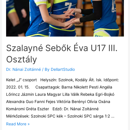
Szalayné Sebők Éva U17 III.
Osztály
Dr. Nánai Zoltánné
/ By
DellartStudio
Kelet „J” csoport Helyszín: Szolnok, Kodály Ált. Isk. Időpont:
2022. 01. 15. Csapattagok: Barna Nikolett Pesti Angéla
Lőrincz Jázmin Laura Magyar Lilla Válik Rebeka Egri-Bojkó
Alexandra Guo Fanni Fejes Viktória Berényi Olívia Oxána
Komáromi Gréta Eszter Edző: Dr. Nánai Zoltánné
Mérkőzések: Szolnoki SPC kék – Szolnoki SPC sárga 1:2 …
Read More »