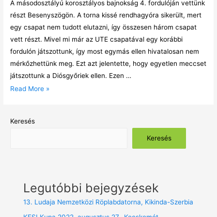
A másodosztályú korosztályos bajnokság 4. fordulóján vettünk
részt Besenyszögön. A torna kissé rendhagyóra sikerült, mert
egy csapat nem tudott elutazni, így összesen három csapat
vett részt. Mivel mi már az UTE csapatával egy korábbi
fordulón játszottunk, így most egymás ellen hivatalosan nem
mérkőzhettünk meg. Ezt azt jelentette, hogy egyetlen meccset
játszottunk a Diósgyőriek ellen. Ezen …
Read More »
Keresés
Keresés
Legutóbbi bejegyzések
13. Ludaja Nemzetközi Röplabdatorna, Kikinda-Szerbia
KESI Kupa 2022. augusztus 27., Kecskemét