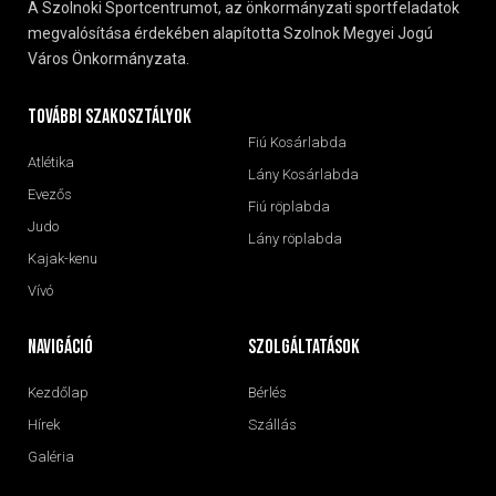
A Szolnoki Sportcentrumot, az önkormányzati sportfeladatok
megvalósítása érdekében alapította Szolnok Megyei Jogú
Város Önkormányzata.
További szakosztályok
Fiú Kosárlabda
Atlétika
Lány Kosárlabda
Evezős
Fiú röplabda
Judo
Lány röplabda
Kajak-kenu
Vívó
navigáció
Szolgáltatások
Kezdőlap
Bérlés
Hírek
Szállás
Galéria