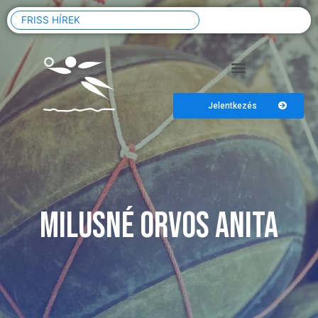
FRISS HÍREK
Jelentkezés
Milusné Orvos Anita