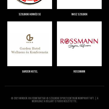
Szolnoki Honvéd SE
NHSZ Szolnok
Garden Hotel
Rossmann
© 2021 Minden jog fenntartva! © Szolnoki Sportcentrum Nonprofit Kft. | A
weboldalt a Dellart Studio készítette.