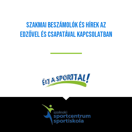
szakmai beszámolók és hírek az
edzővel és csapatával kapcsolatban