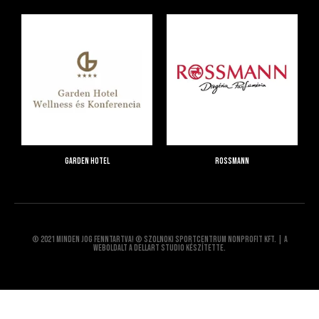
Garden Hotel
Rossmann
© 2021 Minden jog fenntartva! © Szolnoki Sportcentrum Nonprofit Kft. | A
weboldalt a Dellart Studio készítette.