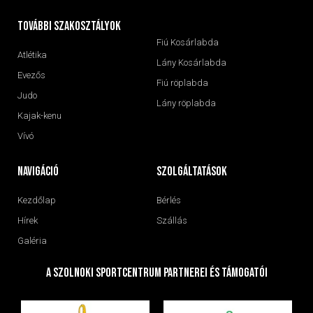
További szakosztályok
Fiú Kosárlabda
Atlétika
Lány Kosárlabda
Evezős
Fiú röplabda
Judo
Lány röplabda
Kajak-kenu
Vívó
navigáció
Szolgáltatások
Kezdőlap
Bérlés
Hírek
Szállás
Galéria
A Szolnoki Sportcentrum Partnerei és Támogatói