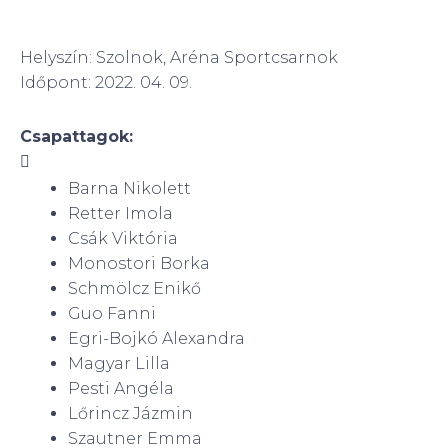
Helyszín: Szolnok, Aréna Sportcsarnok
Időpont: 2022. 04. 09.
Csapattagok:

Barna Nikolett
Retter Imola
Csák Viktória
Monostori Borka
Schmölcz Enikő
Guo Fanni
Egri-Bojkó Alexandra
Magyar Lilla
Pesti Angéla
Lőrincz Jázmin
Szautner Emma