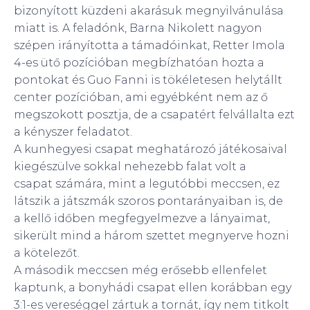
bizonyított küzdeni akarásuk megnyilvánulása
miatt is. A feladónk, Barna Nikolett nagyon
szépen irányította a támadóinkat, Retter Imola
4-es ütő pozícióban megbízhatóan hozta a
pontokat és Guo Fanni is tökéletesen helytállt
center pozícióban, ami egyébként nem az ő
megszokott posztja, de a csapatért felvállalta ezt
a kényszer feladatot.
A kunhegyesi csapat meghatározó játékosaival
kiegészülve sokkal nehezebb falat volt a
csapat számára, mint a legutóbbi meccsen, ez
látszik a játszmák szoros pontarányaiban is, de
a kellő időben megfegyelmezve a lányaimat,
sikerült mind a három szettet megnyerve hozni
a kötelezőt.
A második meccsen még erősebb ellenfelet
kaptunk, a bonyhádi csapat ellen korábban egy
3:1-es vereséggel zártuk a tornát, így nem titkolt