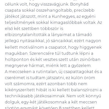
célunk volt, hogy visszavágjunk. Bonyhád
csapata sokkal összehangoltabb, precízebb
játékot játszott, mint a Kunhegyes, az egyéni
teljesítmények sokkal kimagaslóbbak voltak. Az
első két szettben többször is
elbizonytalanították a lányaimat a támadó
jellegű nyitásaikkal, jó sáncaikkal, ezért nagyon
kellett motiválnom a csapatot, hogy higgyenek
magukban. Szerencsére túl tudtunk lépni a
holtponton és két vesztes szett után zsinórban
megnyerve hármat, miénk lett a győzelem.
A meccseken a rutintalan, új csapattagokat és a
cseréimet is tudtam játszatni, ez külön öröm
volt számomra, ezért azonban több nem
kikényszerített hibát is ki kellett balanszírozni a
technikásabb játékosaimnak. Nem volt könnyű
dolguk, egy-két játékosomnak a két meccsen
rögtön egymást követően 8 szettben kellett