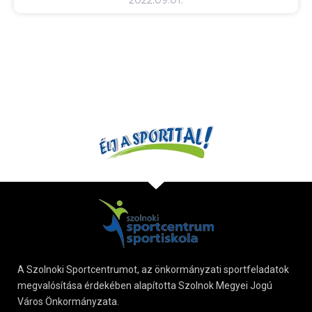
A Szolnoki Sportcentrumot, az önkormányzati sportfeladatok
megvalósítása érdekében alapította Szolnok Megyei Jogú
Város Önkormányzata.