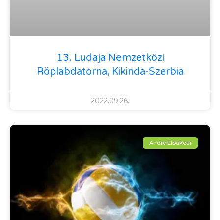
13. Ludaja Nemzetközi
Röplabdatorna, Kikinda-Szerbia
2022.09.26.
Andre Elbakour