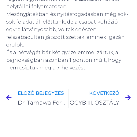
helytállni folyamatosan.
Mezőnyjátékban és nyitásfogadásban még sok-
sok feladat áll előttünk, de a csapat kohézió
egyre látványosabb, voltak egészen
felszabadultan játszott szettek, aminek igazán
örülök.
És a hétvégét bár két győzelemmel zártuk, a
bajnokságban azonban 1 ponton múlt, hogy
nem csíptük meg a 7. helyezést.
ELÖZŐ BEJEGYZÉS
KÖVETKEZŐ
Dr. Tarnawa Ferdinánd U19 OIB I. osztály VII. FORDULÓ 2022.03.27.
OGYB III. OSZTÁLY