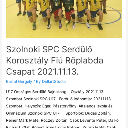
Szolnoki SPC Serdülő
Korosztály Fiú Röplabda
Csapat 2021.11.13.
Bartal Gergely
/ By
DellartStudio
U17 Országos Serdülő Bajnokság I. Osztály 2021.11.13.
Szombat Szolnoki SPC U17 Forduló Időpontja: 2021.11.13.
Szombat. Helyszín: Eger, Pásztorvölgyi Általános Iskola és
Gimnázium Szolnoki SPC U17 Sportolók: Dudás Zoltán,
Reiner Márk Máté, Rőczey Zoltán, Csók Levente Péter, Dalkó
Richárd, Oláh Róbert, Komáromy Botond, Zupkó Máté, Csák