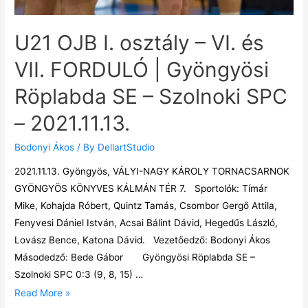
U21 OJB I. osztály – VI. és
VII. FORDULÓ | Gyöngyösi
Röplabda SE – Szolnoki SPC
– 2021.11.13.
Bodonyi Ákos
/ By
DellartStudio
2021.11.13. Gyöngyös, VÁLYI-NAGY KÁROLY TORNACSARNOK
GYÖNGYÖS KÖNYVES KÁLMÁN TÉR 7. Sportolók: Tímár
Mike, Kohajda Róbert, Quintz Tamás, Csombor Gergő Attila,
Fenyvesi Dániel István, Acsai Bálint Dávid, Hegedűs László,
Lovász Bence, Katona Dávid. Vezetőedző: Bodonyi Ákos
Másodedző: Bede Gábor Gyöngyösi Röplabda SE –
Szolnoki SPC 0:3 (9, 8, 15) …
Read More »