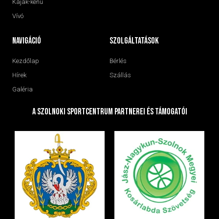
Kajak-kenu
Vívó
navigáció
Szolgáltatások
Kezdőlap
Bérlés
Hírek
Szállás
Galéria
A Szolnoki Sportcentrum Partnerei és Támogatói