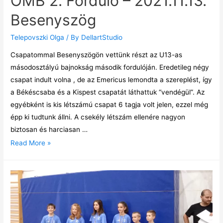
OMB 2. Forduló – 2021.11.13.
Besenyszög
Telepovszki Olga
/ By
DellartStudio
Csapatommal Besenyszögön vettünk részt az U13-as
másodosztályú bajnokság második fordulóján. Eredetileg négy
csapat indult volna , de az Emericus lemondta a szereplést, így
a Békéscsaba és a Kispest csapatát láthattuk “vendégül”. Az
egyébként is kis létszámú csapat 6 tagja volt jelen, ezzel még
épp ki tudtunk állni. A csekély létszám ellenére nagyon
biztosan és harciasan …
Read More »