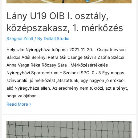
Lány U19 OIB I. osztály,
középszakasz, 1. mérkőzés
Szegedi Zsolt
/ By
DellartStudio
Helyszín: Nyíregyháza Időpont: 2021. 11. 20. Csapatnévsor:
Bárdos Adél Berényi Petra Gál Csenge Gávris Zsófia Szécsi
Anna Varga Réka Rőczey Sára Mérkőzésértékelés
Nyíregyházi Sportcentrum – Szolnoki SPC: 0 : 3 Egy magas
színvonalú, jó mérkőzést játszottunk, egy nagyon jó erőkből
álló Nyíregyháza ellen. Az eredmény nem tükrözi, azt a tényt,
hogy valójában …
Read More »