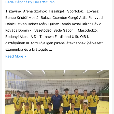
Bede Gábor
/ By
DellartStudio
Tiszavirág Aréna Szolnok, Tiszaliget Sportolók: Lovász
Bence Kristóf Molnár Balázs Csombor Gergő Attila Fenyvesi
Dániel István Reiner Márk Quintz Tamás Acsai Bálint Dávid
Kovács Dominik Vezetődző: Bede Gábor Másodedző:
Bodonyi Ákos A Dr. Tarnawa Ferdinánd U19. OIB I.
osztályának III. fordulója igen pikáns játéknapnak ígérkezett
számunkra és a kilátogató …
Read More »