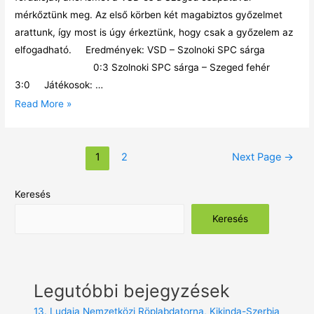
mérkőztünk meg. Az első körben két magabiztos győzelmet
arattunk, így most is úgy érkeztünk, hogy csak a győzelem az
elfogadható. Eredmények: VSD – Szolnoki SPC sárga
0:3 Szolnoki SPC sárga – Szeged fehér
3:0 Játékosok: …
Read More »
1
2
Next Page
→
Keresés
Keresés
Legutóbbi bejegyzések
13. Ludaja Nemzetközi Röplabdatorna, Kikinda-Szerbia