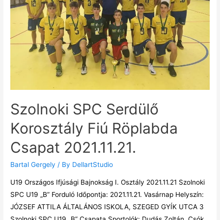
Szolnoki SPC Serdülő
Korosztály Fiú Röplabda
Csapat 2021.11.21.
Bartal Gergely
/ By
DellartStudio
U19 Országos Ifjúsági Bajnokság I. Osztály 2021.11.21 Szolnoki
SPC U19 „B” Forduló Időpontja: 2021.11.21. Vasárnap Helyszín:
JÓZSEF ATTILA ÁLTALÁNOS ISKOLA, SZEGED GYÍK UTCA 3
Szolnoki SPC U19 „B” Csapata Sportolók: Dudás Zoltán, Csók