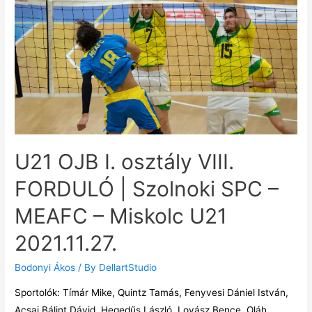
U21 OJB I. osztály VIII.
FORDULÓ | Szolnoki SPC –
MEAFC – Miskolc U21
2021.11.27.
Bodonyi Ákos
/ By
DellartStudio
Sportolók: Tímár Mike, Quintz Tamás, Fenyvesi Dániel István,
Acsai Bálint Dávid, Hegedűs László, Lovász Bence, Oláh