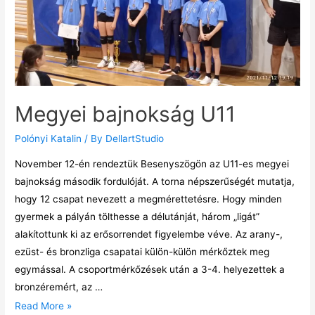
Megyei bajnokság U11
Polónyi Katalin
/ By
DellartStudio
November 12-én rendeztük Besenyszögön az U11-es megyei
bajnokság második fordulóját. A torna népszerűségét mutatja,
hogy 12 csapat nevezett a megmérettetésre. Hogy minden
gyermek a pályán tölthesse a délutánját, három „ligát”
alakítottunk ki az erősorrendet figyelembe véve. Az arany-,
ezüst- és bronzliga csapatai külön-külön mérkőztek meg
egymással. A csoportmérkőzések után a 3-4. helyezettek a
bronzéremért, az …
Read More »