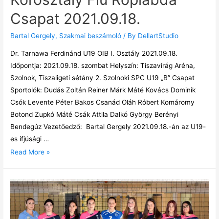
Csapat 2021.09.18.
Bartal Gergely
,
Szakmai beszámoló
/ By
DellartStudio
Dr. Tarnawa Ferdinánd U19 OIB I. Osztály 2021.09.18.
Időpontja: 2021.09.18. szombat Helyszín: Tiszavirág Aréna,
Szolnok, Tiszaligeti sétány 2. Szolnoki SPC U19 „B” Csapat
Sportolók: Dudás Zoltán Reiner Márk Máté Kovács Dominik
Csók Levente Péter Bakos Csanád Oláh Róbert Komáromy
Botond Zupkó Máté Csák Attila Dalkó György Berényi
Bendegúz Vezetőedző: Bartal Gergely 2021.09.18.-án az U19-
es ifjúsági …
Read More »