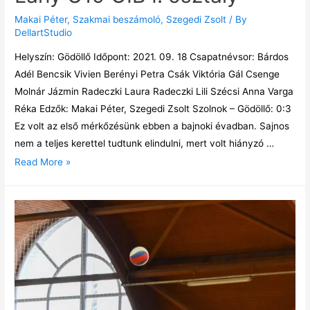
Makai Péter
,
Szakmai beszámoló
,
Szegedi Zsolt
/ By
DellartStudio
Helyszín: Gödöllő Időpont: 2021. 09. 18 Csapatnévsor: Bárdos
Adél Bencsik Vivien Berényi Petra Csák Viktória Gál Csenge
Molnár Jázmin Radeczki Laura Radeczki Lili Szécsi Anna Varga
Réka Edzők: Makai Péter, Szegedi Zsolt Szolnok – Gödöllő: 0:3
Ez volt az első mérkőzésünk ebben a bajnoki évadban. Sajnos
nem a teljes kerettel tudtunk elindulni, mert volt hiányzó …
Read More »