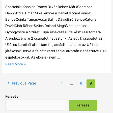
Sportolók: Kohajda RóbertOlivér Reiner MárkCsombor
GergőAttila Tímár MikeFenyvesi Dániel IstvánLovász
BenceQuintz TamásAcsai Bálint DávidBiró BenceKatona
DávidOláh RóbertSzűcs Roland Meghívást kaptunk
Gyöngyösre a Szüret Kupa elnevezésű felkészülési tornára.
Arendezvényre 2 csapatot neveztünk. Az egyik csapatot az
U19-es keretből állítottam fel, amásik csapatot az U21-es
játékosok illetve a felnőtt keret tagjai alkották kiegészülve U17-
esjátékosokkal. Az előjelek nem …
Read More »
←
Previous Page
1
…
8
9
Keresés
Keresés