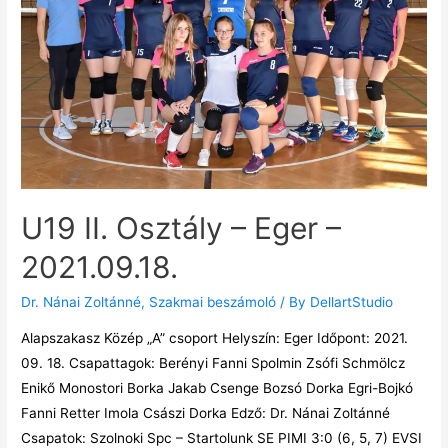
U19 II. Osztály – Eger –
2021.09.18.
Dr. Nánai Zoltánné
,
Szakmai beszámoló
/ By
DellartStudio
Alapszakasz Közép „A” csoport Helyszín: Eger Időpont: 2021.
09. 18. Csapattagok: Berényi Fanni Spolmin Zsófi Schmölcz
Enikő Monostori Borka Jakab Csenge Bozsó Dorka Egri-Bojkó
Fanni Retter Imola Császi Dorka Edző: Dr. Nánai Zoltánné
Csapatok: Szolnoki Spc – Startolunk SE PIMI 3:0 (6, 5, 7) EVSI