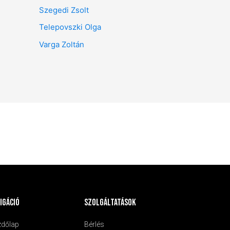
Szegedi Zsolt
Telepovszki Olga
Varga Zoltán
igáció
Szolgáltatások
zdőlap
Bérlés