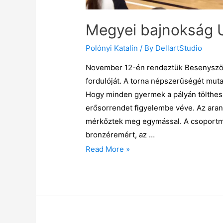
Megyei bajnokság 
Polónyi Katalin
/ By
DellartStudio
November 12-én rendeztük Besenyszö
fordulóját. A torna népszerűségét muta
Hogy minden gyermek a pályán tölthesse 
erősorrendet figyelembe véve. Az arany
mérkőztek meg egymással. A csoportmé
bronzéremért, az …
Read More »