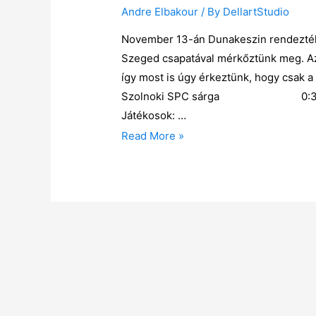
Andre Elbakour
/ By
DellartStudio
November 13-án Dunakeszin rendezték c
Szeged csapatával mérkőztünk meg. Az
így most is úgy érkeztünk, hogy csak
Szolnoki SPC sárga 0:3 Szo
Játékosok: …
Read More »