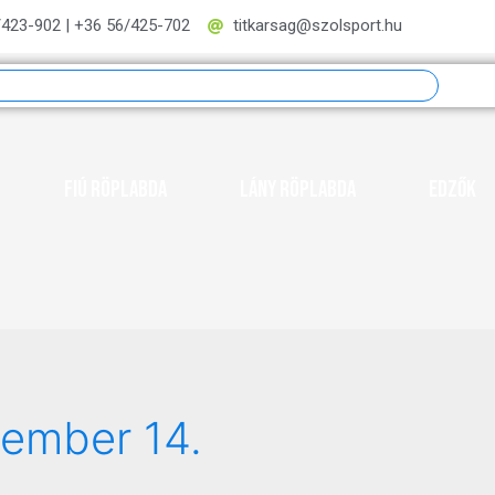
/423-902 | +36 56/425-702
titkarsag@szolsport.hu
Fiú röplabda
Lány röplabda
Edzők
vember 14.