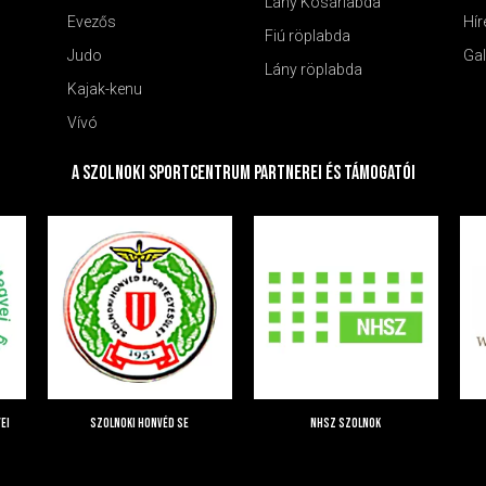
Lány Kosárlabda
Evezős
Hír
Fiú röplabda
Judo
Gal
Lány röplabda
Kajak-kenu
Vívó
A Szolnoki Sportcentrum Partnerei és Támogatói
ei
Szolnoki Honvéd SE
NHSZ Szolnok