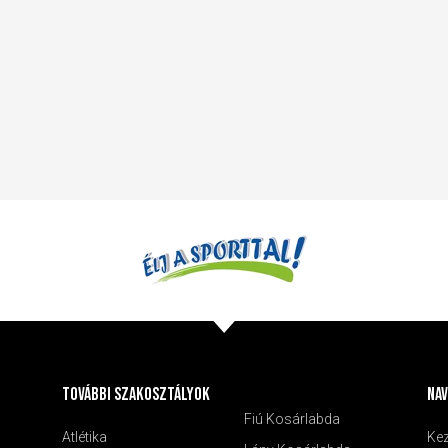
További szakosztályok
nav
Fiú Kosárlabda
Atlétika
Ke