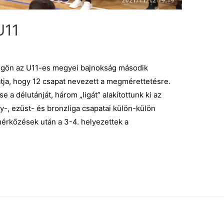
U11
gön az U11-es megyei bajnokság második
tja, hogy 12 csapat nevezett a megmérettetésre.
a délutánját, három „ligát” alakítottunk ki az
-, ezüst- és bronzliga csapatai külön-külön
rkőzések után a 3-4. helyezettek a