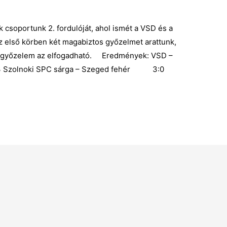
soportunk 2. fordulóját, ahol ismét a VSD és a
 első körben két magabiztos győzelmet arattunk,
 a győzelem az elfogadható. Eredmények: VSD –
lnoki SPC sárga – Szeged fehér 3:0