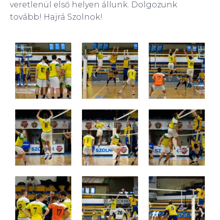
veretlenül első helyen állunk. Dolgozunk
tovább! Hajrá Szolnok!