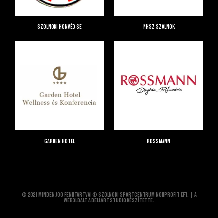
Szolnoki Honvéd SE
NHSZ Szolnok
Garden Hotel
Rossmann
© 2021 Minden jog fenntartva! © Szolnoki Sportcentrum Nonprofit Kft. | A
weboldalt a Dellart Studio készítette.