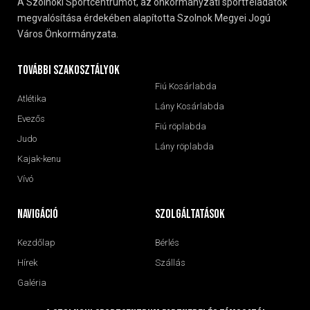
A Szolnoki Sportcentrumot, az önkormányzati sportfeladatok
megvalósítása érdekében alapította Szolnok Megyei Jogú
Város Önkormányzata.
További szakosztályok
Fiú Kosárlabda
Atlétika
Lány Kosárlabda
Evezős
Fiú röplabda
Judo
Lány röplabda
Kajak-kenu
Vívó
navigáció
Szolgáltatások
Kezdőlap
Bérlés
Hírek
Szállás
Galéria