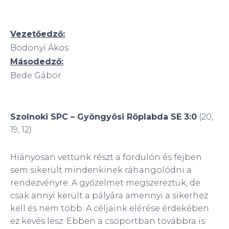
Vezetőedző:
Bodonyi Ákos
Másodedző:
Bede Gábor
Szolnoki SPC – Gyöngyösi Röplabda SE 3:0
(20,
19, 12)
Hiányosan vettünk részt a fordulón és fejben
sem sikerült mindenkinek ráhangolódni a
rendezvényre. A győzelmet megszereztük, de
csak annyi került a pályára amennyi a sikerhez
kell és nem több. A céljaink elérése érdekében
ez kevés lesz. Ebben a csoportban továbbra is