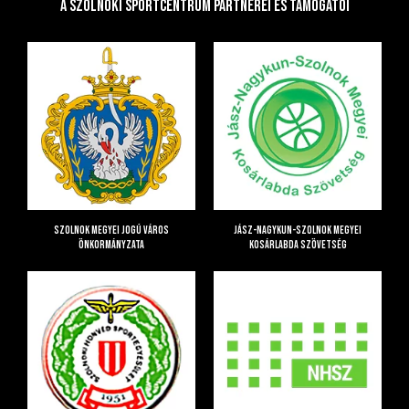
A Szolnoki Sportcentrum Partnerei és Támogatói
Szolnok Megyei Jogú Város
Jász-Nagykun-Szolnok Megyei
Önkormányzata
Kosárlabda Szövetség