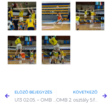
ELÖZŐ BEJEGYZÉS
KÖVETKEZŐ
U13 02.05. – OMB 5. Forduló (Besenyszög)
OMB 2. osztály 5.forduló 2022.02.05 Leányfalu