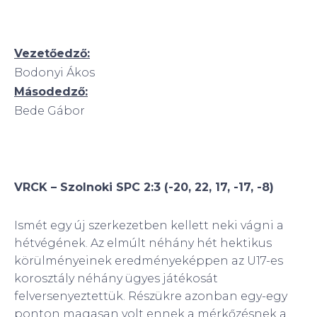
Vezetőedző:
Bodonyi Ákos
Másodedző:
Bede Gábor
VRCK – Szolnoki SPC 2:3 (-20, 22, 17, -17, -8)
Ismét egy új szerkezetben kellett neki vágni a
hétvégének. Az elmúlt néhány hét hektikus
körülményeinek eredményeképpen az U17-es
korosztály néhány ügyes játékosát
felversenyeztettük. Részükre azonban egy-egy
ponton magasan volt ennek a mérkőzésnek a