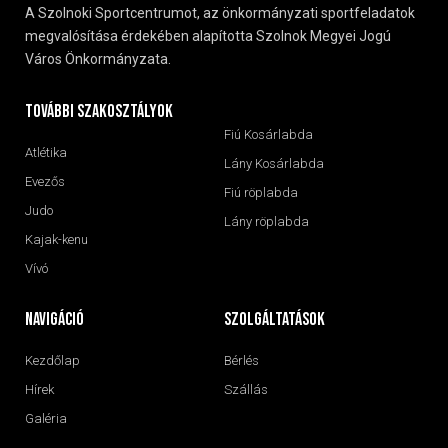
A Szolnoki Sportcentrumot, az önkormányzati sportfeladatok
megvalósítása érdekében alapította Szolnok Megyei Jogú
Város Önkormányzata.
További szakosztályok
Fiú Kosárlabda
Atlétika
Lány Kosárlabda
Evezős
Fiú röplabda
Judo
Lány röplabda
Kajak-kenu
Vívó
navigáció
Szolgáltatások
Kezdőlap
Bérlés
Hírek
Szállás
Galéria