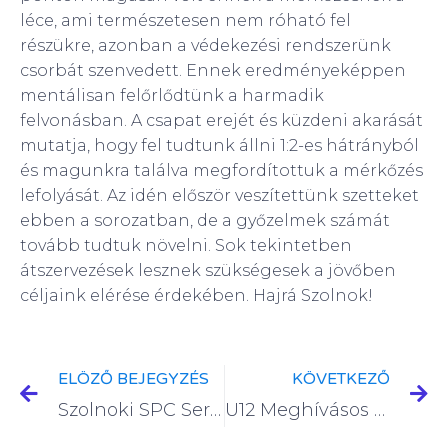
léce, ami természetesen nem róható fel
részükre, azonban a védekezési rendszerünk
csorbát szenvedett. Ennek eredményeképpen
mentálisan felőrlődtünk a harmadik
felvonásban. A csapat erejét és küzdeni akarását
mutatja, hogy fel tudtunk állni 1:2-es hátrányból
és magunkra találva megfordítottuk a mérkőzés
lefolyását. Az idén először veszítettünk szetteket
ebben a sorozatban, de a győzelmek számát
tovább tudtuk növelni. Sok tekintetben
átszervezések lesznek szükségesek a jövőben
céljaink elérése érdekében. Hajrá Szolnok!
ELÖZŐ BEJEGYZÉS
KÖVETKEZŐ
Szolnoki SPC Serdülő Korosztály Fiú Röplabda Csapat 2021.12.05.
U12 Meghívásos felkészülési torna Érden