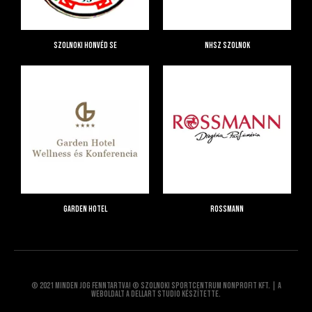
Szolnoki Honvéd SE
NHSZ Szolnok
Garden Hotel
Rossmann
© 2021 Minden jog fenntartva! © Szolnoki Sportcentrum Nonprofit Kft. | A
weboldalt a Dellart Studio készítette.