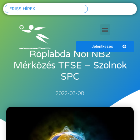
FRISS HÍREK
Jelentkezés
Röplabda Női NB2
Mérkőzés TFSE – Szolnok
SPC
2022-03-08