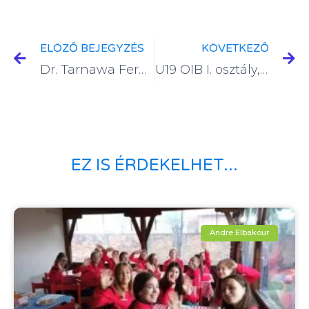
ELÖZŐ BEJEGYZÉS
KÖVETKEZŐ
Dr. Tarnawa Ferdinánd U19 OIB I. osztály VI. FORDULÓ 2022.03.05.
U19 OIB I. osztály, Női elődöntő
EZ IS ÉRDEKELHET...
Andre Elbakour