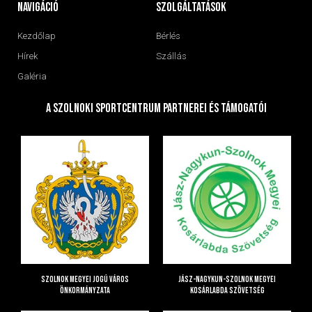
navigáció
Szolgáltatások
Kezdőlap
Bérlés
Hírek
Szállás
Galéria
A Szolnoki Sportcentrum Partnerei és Támogatói
Szolnok Megyei Jogú Város
Jász-Nagykun-Szolnok Megyei
Önkormányzata
Kosárlabda Szövetség