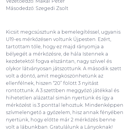
Vezetőedző: Makai Péter
Másodedző: Szegedi Zsolt
Kicsit megcsúsztunk a bemelegítéssel, ugyanis
U19-es mérkőzésen voltunk Újpesten. Ezért,
tartottam tőle, hogy ez majd rányomja a
bélyegét a mérkőzésre, de hála Istennek a
kezdetektől fogva elszántan, nagy szívvel és
olykor látványosan játszottunk. A második szett
volt a döntő, amit megköszönhetünk az
ellenfélnek, hiszen “20” fölött 3 nyitást
rontottunk. A 3.szettben meggyőző játékkal és
hihetetlen alázattal simán nyertünk és így a
mérkőzést is 3 ponttal lehoztuk. Mindenképpen
szívmelengető a győzelem, hisz annak fényében
nyertünk, hogy előtte már 2 mérkőzés benne
volt a lábunkban. Gratulálunk a Lányoknak!