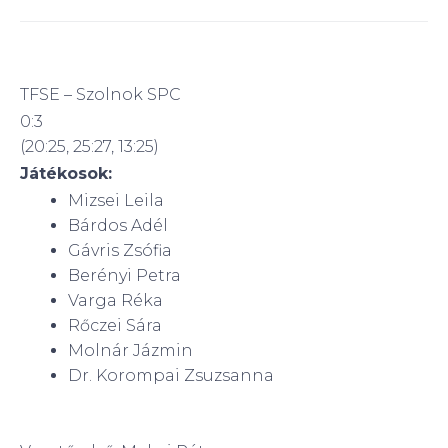
TFSE – Szolnok SPC
0:3
(20:25, 25:27, 13:25)
Játékosok:
Mizsei Leila
Bárdos Adél
Gávris Zsófia
Berényi Petra
Varga Réka
Rőczei Sára
Molnár Jázmin
Dr. Korompai Zsuzsanna