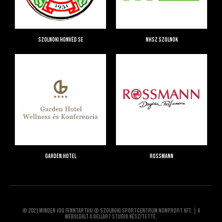
Szolnoki Honvéd SE
NHSZ Szolnok
Garden Hotel
Rossmann
© 2021 Minden jog fenntartva! © Szolnoki Sportcentrum Nonprofit Kft. | A
weboldalt a Dellart Studio készítette.