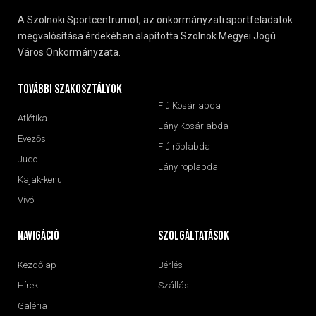
A Szolnoki Sportcentrumot, az önkormányzati sportfeladatok
megvalósítása érdekében alapította Szolnok Megyei Jogú
Város Önkormányzata.
További szakosztályok
Fiú Kosárlabda
Atlétika
Lány Kosárlabda
Evezős
Fiú röplabda
Judo
Lány röplabda
Kajak-kenu
Vívó
navigáció
Szolgáltatások
Kezdőlap
Bérlés
Hírek
Szállás
Galéria