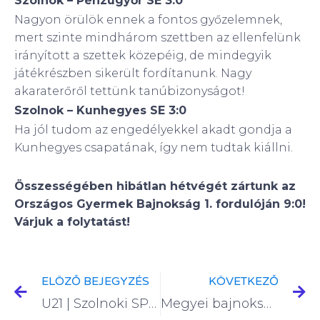
Szolnok – Pénzügyőr SE 3:0
Nagyon örülök ennek a fontos győzelemnek,
mert szinte mindhárom szettben az ellenfelünk
irányított a szettek közepéig, de mindegyik
játékrészben sikerült fordítanunk. Nagy
akaraterőről tettünk tanúbizonyságot!
Szolnok – Kunhegyes SE 3:0
Ha jól tudom az engedélyekkel akadt gondja a
Kunhegyes csapatának, így nem tudtak kiállni.
Összességében hibátlan hétvégét zártunk az
Országos Gyermek Bajnokság 1. fordulóján 9:0!
Várjuk a folytatást!
ELÖZŐ BEJEGYZÉS
KÖVETKEZŐ
U21 | Szolnoki SPC – Vegyész RC Kazincbarcika
Megyei bajnokság – U11