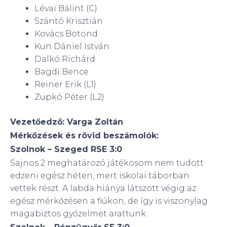
Lévai Bálint (C)
Szántó Krisztián
Kovács Botond
Kun Dániel István
Dalkó Richárd
Bagdi Bence
Reiner Erik (L1)
Zupkó Péter (L2)
Vezetőedző: Varga Zoltán
Mérkőzések és rövid beszámolók:
Szolnok – Szeged RSE 3:0
Sajnos 2 meghatározó játékosom nem tudott
edzeni egész héten, mert iskolai táborban
vettek részt. A labda hiánya látszott végig az
egész mérkőzésen a fiúkon, de így is viszonylag
magabiztos győzelmet arattunk.